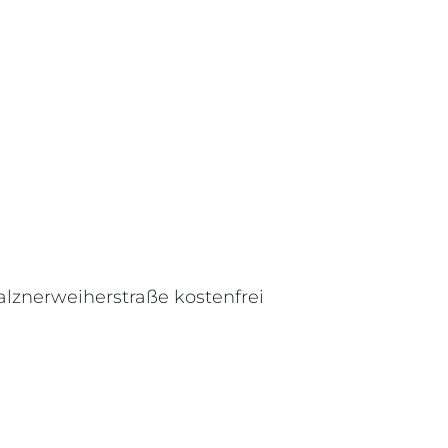
alznerweiherstraße kostenfrei
‘