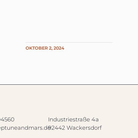
OKTOBER 2, 2024
04560
Industriestraße 4a
eptuneandmars.de
92442 Wackersdorf